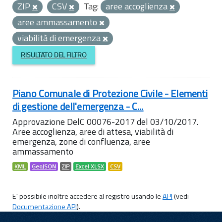
ZIP
CSV
Tag:
aree accoglienza
aree ammassamento
viabilità di emergenza
RISULTATO DEL FILTRO
Piano Comunale di Protezione Civile - Elementi
di gestione dell'emergenza - C...
Approvazione DelC 00076-2017 del 03/10/2017.
Aree accoglienza, aree di attesa, viabilità di
emergenza, zone di confluenza, aree
ammassamento
KML
GeoJSON
ZIP
Excel XLSX
CSV
E' possibile inoltre accedere al registro usando le
API
(vedi
Documentazione API
).