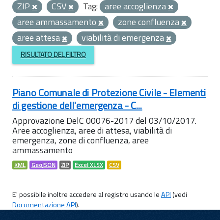
ZIP
CSV
Tag:
aree accoglienza
aree ammassamento
zone confluenza
aree attesa
viabilità di emergenza
RISULTATO DEL FILTRO
Piano Comunale di Protezione Civile - Elementi
di gestione dell'emergenza - C...
Approvazione DelC 00076-2017 del 03/10/2017.
Aree accoglienza, aree di attesa, viabilità di
emergenza, zone di confluenza, aree
ammassamento
KML
GeoJSON
ZIP
Excel XLSX
CSV
E' possibile inoltre accedere al registro usando le
API
(vedi
Documentazione API
).