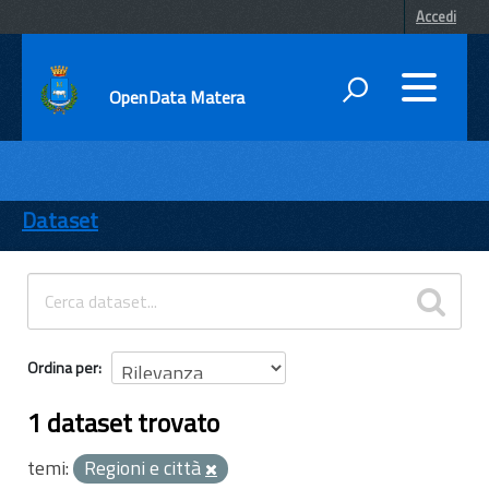
Accedi
OpenData Matera
DATI
ENTI
Dataset
TEMI
INFORMAZIONI
Ordina per
1 dataset trovato
temi:
Regioni e città