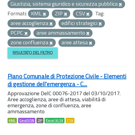
Giustizia, sistema giuridico e sicurezza pubblica
Formati:
KML
ZIP
CSV
Tag:
aree accoglienza
edifici strategici
PCPC
aree ammassamento
zone confluenza
aree attesa
RISULTATO DEL FILTRO
Piano Comunale di Protezione Civile - Elementi
di gestione dell'emergenza - C...
Approvazione DelC 00076-2017 del 03/10/2017.
Aree accoglienza, aree di attesa, viabilità di
emergenza, zone di confluenza, aree
ammassamento
KML
GeoJSON
ZIP
Excel XLSX
CSV