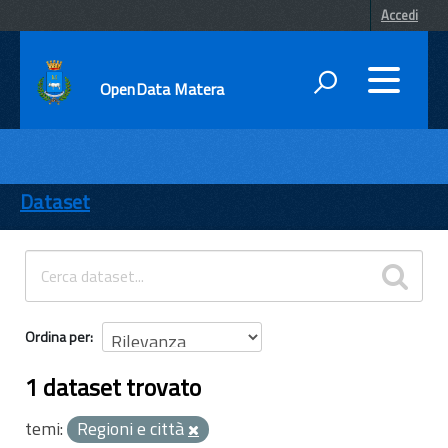
Accedi
OpenData Matera
DATI
ENTI
Dataset
TEMI
INFORMAZIONI
Ordina per
1 dataset trovato
temi:
Regioni e città