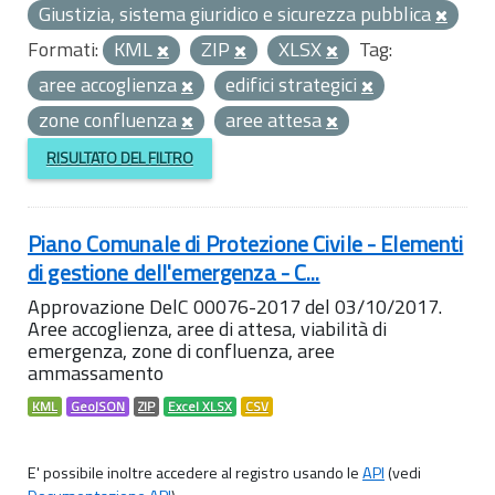
Giustizia, sistema giuridico e sicurezza pubblica
Formati:
KML
ZIP
XLSX
Tag:
aree accoglienza
edifici strategici
zone confluenza
aree attesa
RISULTATO DEL FILTRO
Piano Comunale di Protezione Civile - Elementi
di gestione dell'emergenza - C...
Approvazione DelC 00076-2017 del 03/10/2017.
Aree accoglienza, aree di attesa, viabilità di
emergenza, zone di confluenza, aree
ammassamento
KML
GeoJSON
ZIP
Excel XLSX
CSV
E' possibile inoltre accedere al registro usando le
API
(vedi