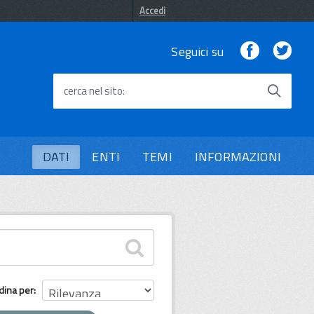
Accedi
Facebook
Twi
Seguici su
cerca nel sito
DATI
ENTI
TEMI
INFORMAZIONI
dina per