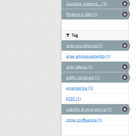
Giustizia, sistema ... (1)
Regioni e città (1)
Tag
aree accoglienza (1)
aree ammassamento (1)
aree attesa (1)
edifici strategici (1)
emergenze (1)
PCPC (1)
viabilità di emergenza (1)
zone confluenza (1)