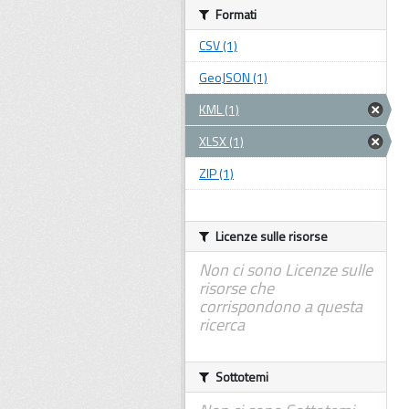
Formati
CSV (1)
GeoJSON (1)
KML (1)
XLSX (1)
ZIP (1)
Licenze sulle risorse
Non ci sono Licenze sulle
risorse che
corrispondono a questa
ricerca
Sottotemi