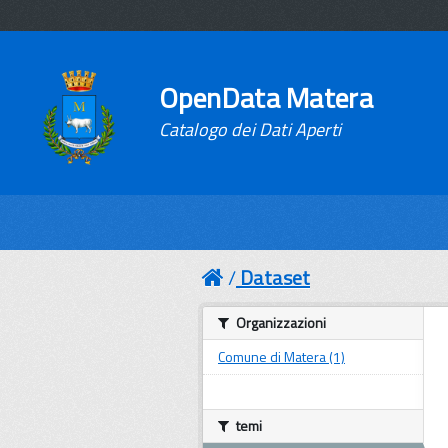
OpenData Matera
Catalogo dei Dati Aperti
Dataset
Organizzazioni
Comune di Matera (1)
temi