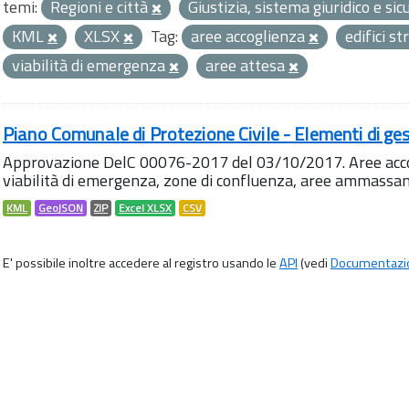
temi:
Regioni e città
Giustizia, sistema giuridico e si
KML
XLSX
Tag:
aree accoglienza
edifici st
viabilità di emergenza
aree attesa
Piano Comunale di Protezione Civile - Elementi di ges
Approvazione DelC 00076-2017 del 03/10/2017. Aree accog
viabilità di emergenza, zone di confluenza, aree ammass
KML
GeoJSON
ZIP
Excel XLSX
CSV
E' possibile inoltre accedere al registro usando le
API
(vedi
Documentazi