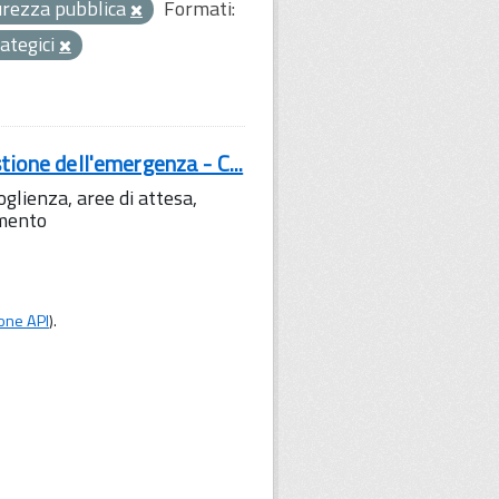
curezza pubblica
Formati:
rategici
tione dell'emergenza - C...
lienza, aree di attesa,
amento
one API
).