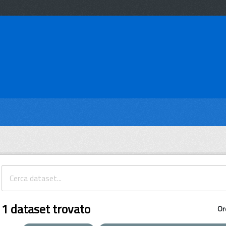
1 dataset trovato
Or