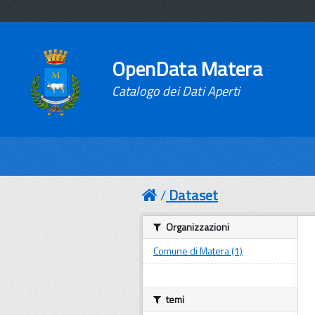
OpenData Matera
Catalogo dei Dati Aperti
Dataset
Organizzazioni
Comune di Matera (1)
temi