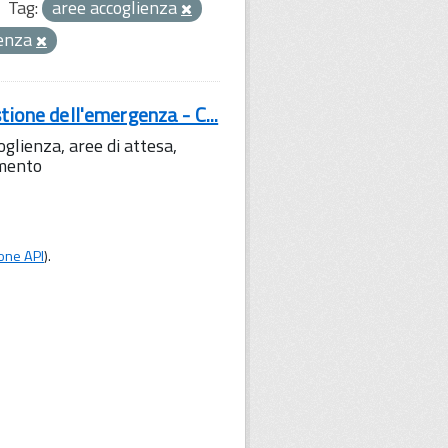
Tag:
aree accoglienza
genza
tione dell'emergenza - C...
lienza, aree di attesa,
amento
one API
).