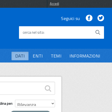
Accedi
Facebook
Twi
Seguici su
cerca nel sito
DATI
ENTI
TEMI
INFORMAZIONI
dina per