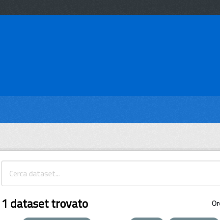
1 dataset trovato
Or