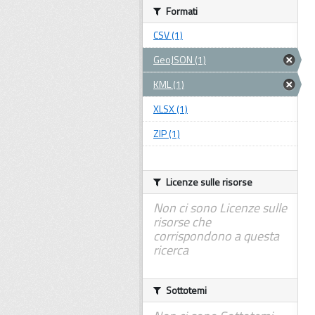
Formati
CSV (1)
GeoJSON (1)
KML (1)
XLSX (1)
ZIP (1)
Licenze sulle risorse
Non ci sono Licenze sulle
risorse che
corrispondono a questa
ricerca
Sottotemi