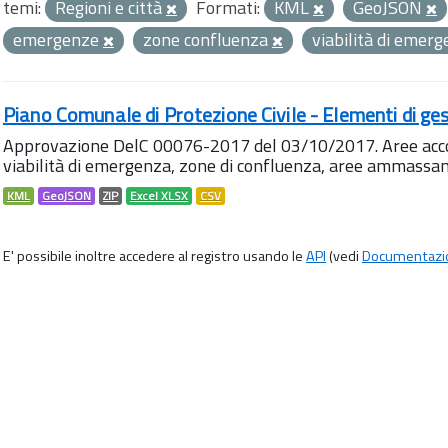
temi:
Regioni e città
Formati:
KML
GeoJSON
emergenze
zone confluenza
viabilità di emer
Piano Comunale di Protezione Civile - Elementi di ges
Approvazione DelC 00076-2017 del 03/10/2017. Aree accog
viabilità di emergenza, zone di confluenza, aree ammass
KML
GeoJSON
ZIP
Excel XLSX
CSV
E' possibile inoltre accedere al registro usando le
API
(vedi
Documentazi