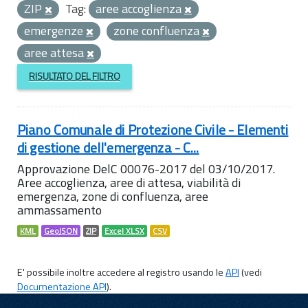
ZIP
Tag:
aree accoglienza
emergenze
zone confluenza
aree attesa
RISULTATO DEL FILTRO
Piano Comunale di Protezione Civile - Elementi
di gestione dell'emergenza - C...
Approvazione DelC 00076-2017 del 03/10/2017.
Aree accoglienza, aree di attesa, viabilità di
emergenza, zone di confluenza, aree
ammassamento
KML
GeoJSON
ZIP
Excel XLSX
CSV
E' possibile inoltre accedere al registro usando le
API
(vedi
Documentazione API
).