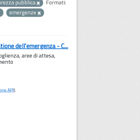
curezza pubblica
Formati:
emergenze
tione dell'emergenza - C...
lienza, aree di attesa,
amento
one API
).