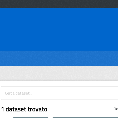
1 dataset trovato
Or