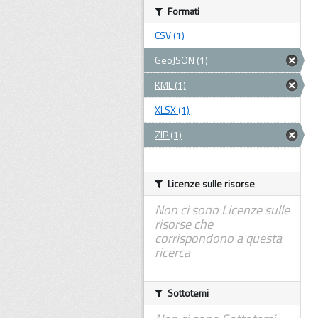
Formati
CSV (1)
GeoJSON (1)
KML (1)
XLSX (1)
ZIP (1)
Licenze sulle risorse
Non ci sono Licenze sulle
risorse che
corrispondono a questa
ricerca
Sottotemi