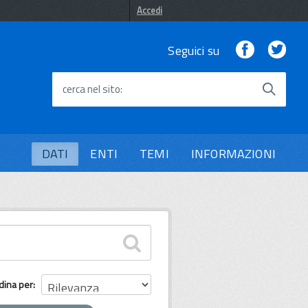
Accedi
Facebook
Twi
Seguici su
cerca nel sito
DATI
ENTI
TEMI
INFORMAZIONI
dina per