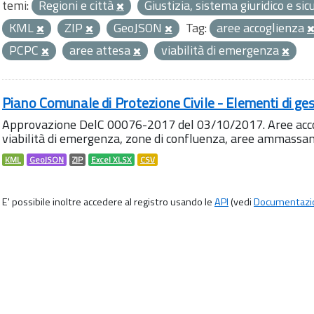
temi:
Regioni e città
Giustizia, sistema giuridico e si
KML
ZIP
GeoJSON
Tag:
aree accoglienza
PCPC
aree attesa
viabilità di emergenza
Piano Comunale di Protezione Civile - Elementi di ges
Approvazione DelC 00076-2017 del 03/10/2017. Aree accog
viabilità di emergenza, zone di confluenza, aree ammass
KML
GeoJSON
ZIP
Excel XLSX
CSV
E' possibile inoltre accedere al registro usando le
API
(vedi
Documentazi