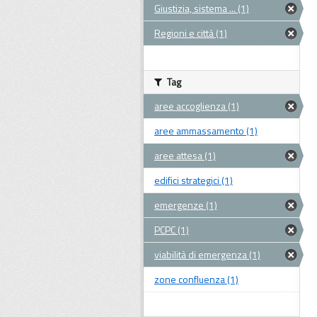
Giustizia, sistema ... (1)
Regioni e città (1)
Tag
aree accoglienza (1)
aree ammassamento (1)
aree attesa (1)
edifici strategici (1)
emergenze (1)
PCPC (1)
viabilità di emergenza (1)
zone confluenza (1)