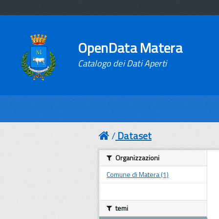
OpenData Matera
Catalogo dei Dati Aperti
Dataset
Organizzazioni
Comune di Matera (1)
temi