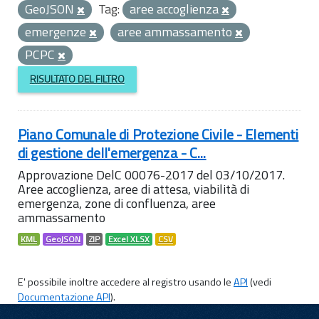
GeoJSON
Tag:
aree accoglienza
emergenze
aree ammassamento
PCPC
RISULTATO DEL FILTRO
Piano Comunale di Protezione Civile - Elementi
di gestione dell'emergenza - C...
Approvazione DelC 00076-2017 del 03/10/2017.
Aree accoglienza, aree di attesa, viabilità di
emergenza, zone di confluenza, aree
ammassamento
KML
GeoJSON
ZIP
Excel XLSX
CSV
E' possibile inoltre accedere al registro usando le
API
(vedi
Documentazione API
).