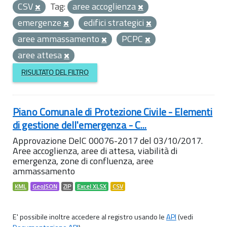
CSV
Tag:
aree accoglienza
emergenze
edifici strategici
aree ammassamento
PCPC
aree attesa
RISULTATO DEL FILTRO
Piano Comunale di Protezione Civile - Elementi
di gestione dell'emergenza - C...
Approvazione DelC 00076-2017 del 03/10/2017.
Aree accoglienza, aree di attesa, viabilità di
emergenza, zone di confluenza, aree
ammassamento
KML
GeoJSON
ZIP
Excel XLSX
CSV
E' possibile inoltre accedere al registro usando le
API
(vedi