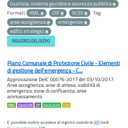
Giustizia, sistema giuridico e sicurezza pubblica
Formati:
KML
ZIP
XLSX
Tag:
aree accoglienza
emergenze
edifici strategici
RISULTATO DEL FILTRO
Piano Comunale di Protezione Civile - Elementi
di gestione dell'emergenza - C...
Approvazione DelC 00076-2017 del 03/10/2017.
Aree accoglienza, aree di attesa, viabilità di
emergenza, zone di confluenza, aree
ammassamento
KML
GeoJSON
ZIP
Excel XLSX
CSV
E' possibile inoltre accedere al registro usando le
API
(vedi