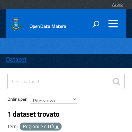
Accedi
OpenData Matera
DATI
ENTI
Dataset
TEMI
INFORMAZIONI
Ordina per
1 dataset trovato
temi:
Regioni e città