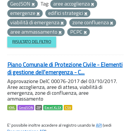
GeoJSON
Tag:
aree accoglienza
emergenze
edifici strategici
viabilità di emergenza
zone confluenza
aree ammassamento
PCPC
RISULTATO DEL FILTRO
Piano Comunale di Protezione Civile - Elementi
di gestione dell'emergenza - C...
Approvazione DelC 00076-2017 del 03/10/2017.
Aree accoglienza, aree di attesa, viabilità di
emergenza, zone di confluenza, aree
ammassamento
KML
GeoJSON
ZIP
Excel XLSX
CSV
E' possibile inoltre accedere al registro usando le
API
(vedi