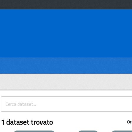
1 dataset trovato
Or