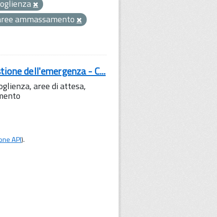
coglienza
aree ammassamento
tione dell'emergenza - C...
lienza, aree di attesa,
amento
one API
).