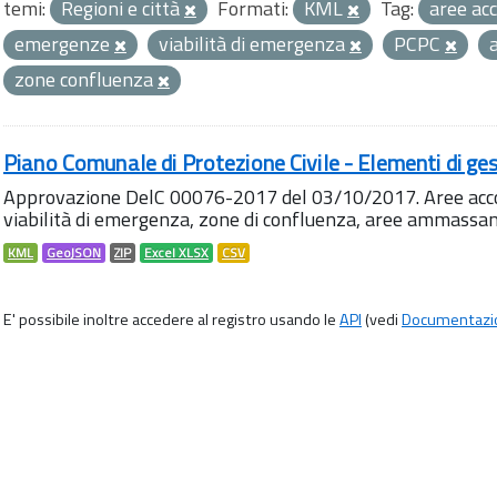
temi:
Regioni e città
Formati:
KML
Tag:
aree ac
emergenze
viabilità di emergenza
PCPC
zone confluenza
Piano Comunale di Protezione Civile - Elementi di ges
Approvazione DelC 00076-2017 del 03/10/2017. Aree accog
viabilità di emergenza, zone di confluenza, aree ammass
KML
GeoJSON
ZIP
Excel XLSX
CSV
E' possibile inoltre accedere al registro usando le
API
(vedi
Documentazi