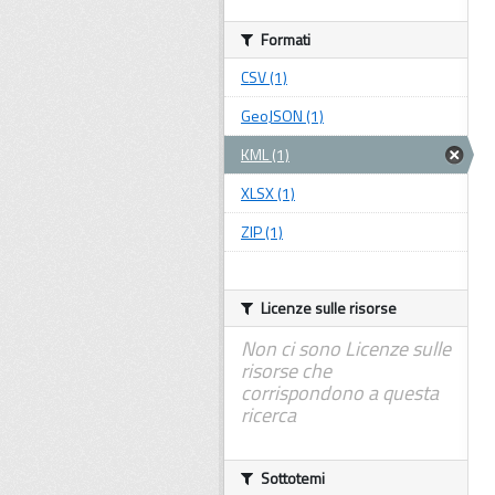
Formati
CSV (1)
GeoJSON (1)
KML (1)
XLSX (1)
ZIP (1)
Licenze sulle risorse
Non ci sono Licenze sulle
risorse che
corrispondono a questa
ricerca
Sottotemi