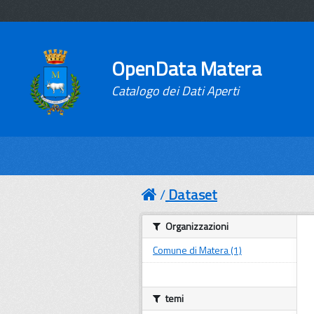
OpenData Matera
Catalogo dei Dati Aperti
Dataset
Organizzazioni
Comune di Matera (1)
temi