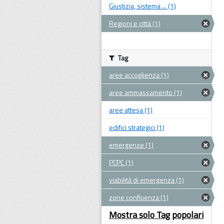
Giustizia, sistema ... (1)
Regioni e città (1)
Tag
aree accoglienza (1)
aree ammassamento (1)
aree attesa (1)
edifici strategici (1)
emergenze (1)
PCPC (1)
viabilità di emergenza (1)
zone confluenza (1)
Mostra solo Tag popolari