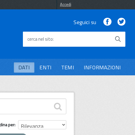
Accedi
Facebook
Twi
Seguici su
cerca nel sito
DATI
ENTI
TEMI
INFORMAZIONI
dina per