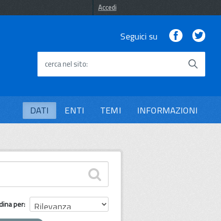
Accedi
Facebook
Twi
Seguici su
cerca nel sito
DATI
ENTI
TEMI
INFORMAZIONI
dina per