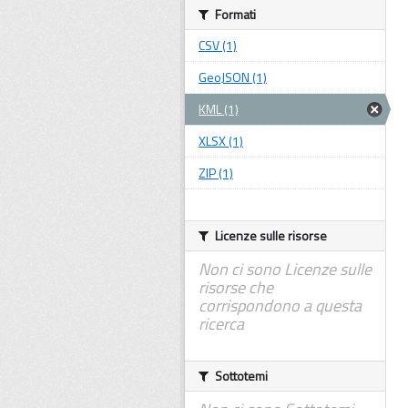
Formati
CSV (1)
GeoJSON (1)
KML (1)
XLSX (1)
ZIP (1)
Licenze sulle risorse
Non ci sono Licenze sulle
risorse che
corrispondono a questa
ricerca
Sottotemi