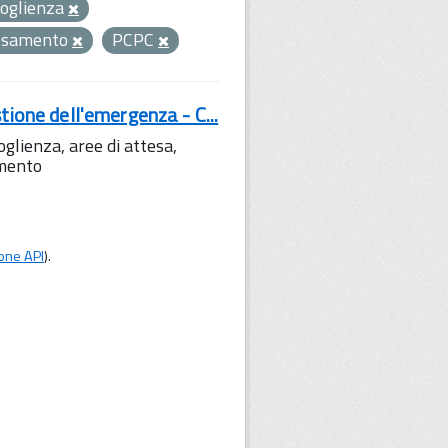
coglienza
ssamento
PCPC
tione dell'emergenza - C...
lienza, aree di attesa,
amento
one API
).