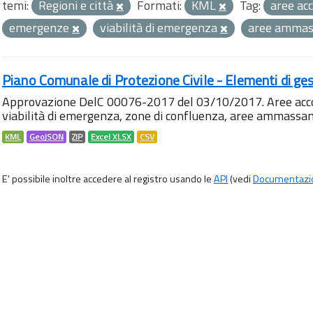
temi:
Regioni e città
Formati:
KML
Tag:
aree ac
emergenze
viabilità di emergenza
aree amma
Piano Comunale di Protezione Civile - Elementi di ges
Approvazione DelC 00076-2017 del 03/10/2017. Aree accog
viabilità di emergenza, zone di confluenza, aree ammass
KML
GeoJSON
ZIP
Excel XLSX
CSV
E' possibile inoltre accedere al registro usando le
API
(vedi
Documentazi