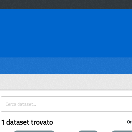
1 dataset trovato
Or