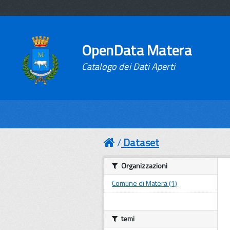
OpenData Matera
Catalogo dei Dati Aperti
Dataset
Organizzazioni
Comune di Matera (1)
temi