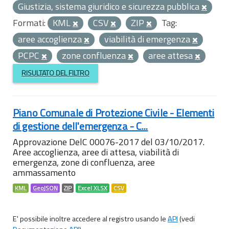
Giustizia, sistema giuridico e sicurezza pubblica
Formati:
KML
CSV
ZIP
Tag:
aree accoglienza
viabilità di emergenza
PCPC
zone confluenza
aree attesa
RISULTATO DEL FILTRO
Piano Comunale di Protezione Civile - Elementi
di gestione dell'emergenza - C...
Approvazione DelC 00076-2017 del 03/10/2017.
Aree accoglienza, aree di attesa, viabilità di
emergenza, zone di confluenza, aree
ammassamento
KML
GeoJSON
ZIP
Excel XLSX
CSV
E' possibile inoltre accedere al registro usando le
API
(vedi