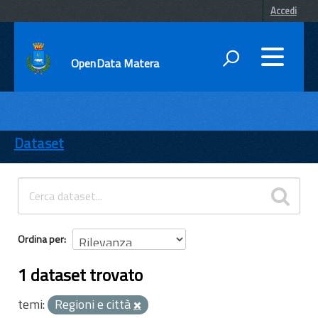
Accedi
OpenData Matera
DATI
ENTI
Dataset
TEMI
INFORMAZIONI
Ordina per
1 dataset trovato
temi:
Regioni e città