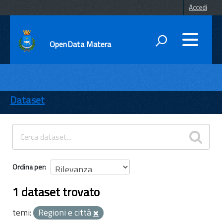
Accedi
OpenData Matera
DATI
ENTI
Dataset
TEMI
INFORMAZIONI
Ordina per
1 dataset trovato
temi:
Regioni e città