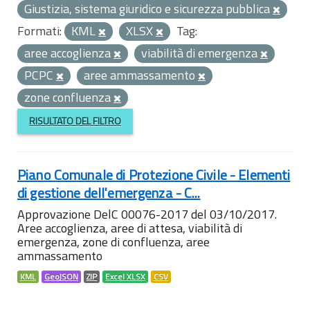
Giustizia, sistema giuridico e sicurezza pubblica
Formati:
KML
XLSX
Tag:
aree accoglienza
viabilità di emergenza
PCPC
aree ammassamento
zone confluenza
RISULTATO DEL FILTRO
Piano Comunale di Protezione Civile - Elementi
di gestione dell'emergenza - C...
Approvazione DelC 00076-2017 del 03/10/2017.
Aree accoglienza, aree di attesa, viabilità di
emergenza, zone di confluenza, aree
ammassamento
KML
GeoJSON
ZIP
Excel XLSX
CSV