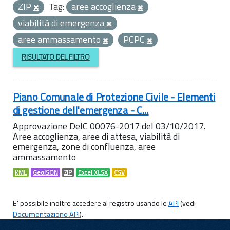
ZIP
Tag:
aree accoglienza
viabilità di emergenza
aree ammassamento
PCPC
RISULTATO DEL FILTRO
Piano Comunale di Protezione Civile - Elementi
di gestione dell'emergenza - C...
Approvazione DelC 00076-2017 del 03/10/2017.
Aree accoglienza, aree di attesa, viabilità di
emergenza, zone di confluenza, aree
ammassamento
KML
GeoJSON
ZIP
Excel XLSX
CSV
E' possibile inoltre accedere al registro usando le
API
(vedi
Documentazione API
).