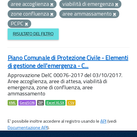
aree accoglienza
viabilità di emergenza
zone confluenza
aree ammassamento
PCPC
RISULTATO DEL FILTRO
Piano Comunale di Protezione Civile - Elementi
di gestione dell'emergenza - C...
Approvazione DelC 00076-2017 del 03/10/2017.
Aree accoglienza, aree di attesa, viabilità di
emergenza, zone di confluenza, aree
ammassamento
KML
GeoJSON
ZIP
Excel XLSX
CSV
E' possibile inoltre accedere al registro usando le
API
(vedi
Documentazione API
).