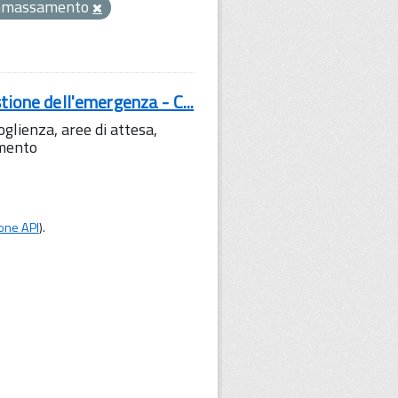
mmassamento
tione dell'emergenza - C...
lienza, aree di attesa,
amento
one API
).