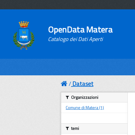
OpenData Matera
Catalogo dei Dati Aperti
Dataset
Organizzazioni
Comune di Matera (1)
temi