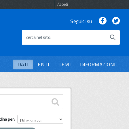
Accedi
Facebook
Twi
Seguici su
cerca nel sito
DATI
ENTI
TEMI
INFORMAZIONI
dina per