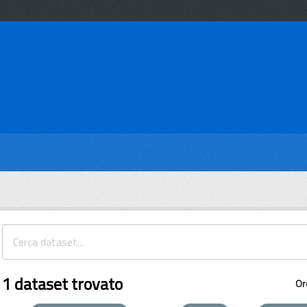
1 dataset trovato
Or