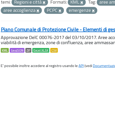
temi:
Regioni e città
Formati:
KML
Tag:
aree a
aree accoglienza
PCPC
emergenze
Piano Comunale di Protezione Civile - Elementi di ges
Approvazione DelC 00076-2017 del 03/10/2017. Aree accog
viabilità di emergenza, zone di confluenza, aree ammass
KML
GeoJSON
ZIP
Excel XLSX
CSV
E' possibile inoltre accedere al registro usando le
API
(vedi
Documentazi