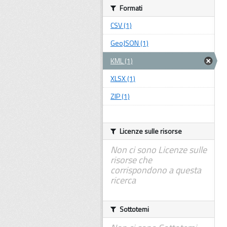
Formati
CSV (1)
GeoJSON (1)
KML (1)
XLSX (1)
ZIP (1)
Licenze sulle risorse
Non ci sono Licenze sulle
risorse che
corrispondono a questa
ricerca
Sottotemi