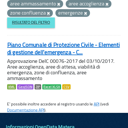
aree ammassamento
aree accoglienza
zone confluenza
emergenze
RISULTATO DEL FILTRO
Piano Comunale di Protezione Civile - Elementi
di gestione dell'emergenza - C...
Approvazione DelC 00076-2017 del 03/10/2017.
Aree accoglienza, aree di attesa, viabilità di
emergenza, zone di confluenza, aree
ammassamento
KML
GeoJSON
ZIP
Excel XLSX
CSV
E' possibile inoltre accedere al registro usando le
API
(vedi
Documentazione API
).
Informazioni OpenData Matera