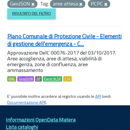
GeoJSON
Tag:
aree attesa
PCPC
RISULTATO DEL FILTRO
Piano Comunale di Protezione Civile - Elementi
di gestione dell'emergenza - C...
Approvazione DelC 00076-2017 del 03/10/2017.
Aree accoglienza, aree di attesa, viabilità di
emergenza, zone di confluenza, aree
ammassamento
KML
GeoJSON
ZIP
Excel XLSX
CSV
E' possibile inoltre accedere al registro usando le
API
(vedi
Documentazione API
).
Informazioni OpenData Matera
Lista cataloghi