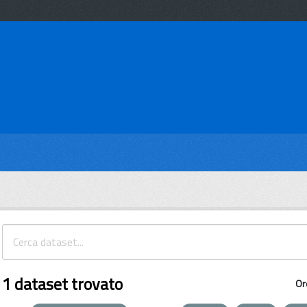
1 dataset trovato
Or