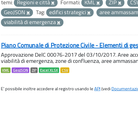
temi:
Regioni e città
Formati:
KML
ZIP
CS
GeoJSON
Tag:
edifici strategici
aree ammassa
viabilità di emergenza
Piano Comunale di Protezione Civile - Elementi di ges
Approvazione DelC 00076-2017 del 03/10/2017. Aree accog
viabilità di emergenza, zone di confluenza, aree ammass
KML
GeoJSON
ZIP
Excel XLSX
CSV
E' possibile inoltre accedere al registro usando le
API
(vedi
Documentazi