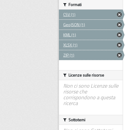
Formati
CSV (1)
GeoJSON (1)
KML (1)
XLSX (1)
ZIP (1)
Licenze sulle risorse
Non ci sono Licenze sulle
risorse che
corrispondono a questa
ricerca
Sottotemi