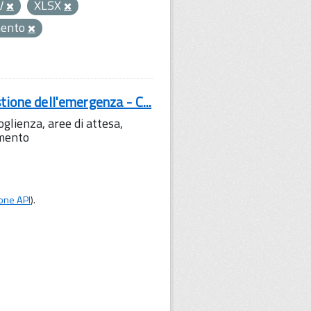
V
XLSX
mento
tione dell'emergenza - C...
lienza, aree di attesa,
amento
one API
).