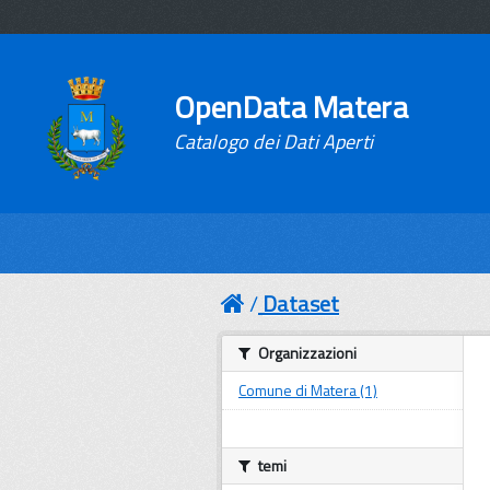
OpenData Matera
Catalogo dei Dati Aperti
Dataset
Organizzazioni
Comune di Matera (1)
temi