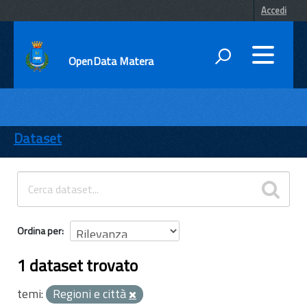
Accedi
OpenData Matera
DATI
ENTI
Dataset
TEMI
INFORMAZIONI
Ordina per
1 dataset trovato
temi:
Regioni e città