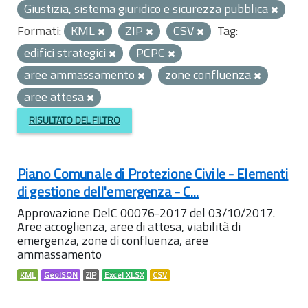
Giustizia, sistema giuridico e sicurezza pubblica
Formati:
KML
ZIP
CSV
Tag:
edifici strategici
PCPC
aree ammassamento
zone confluenza
aree attesa
RISULTATO DEL FILTRO
Piano Comunale di Protezione Civile - Elementi
di gestione dell'emergenza - C...
Approvazione DelC 00076-2017 del 03/10/2017.
Aree accoglienza, aree di attesa, viabilità di
emergenza, zone di confluenza, aree
ammassamento
KML
GeoJSON
ZIP
Excel XLSX
CSV