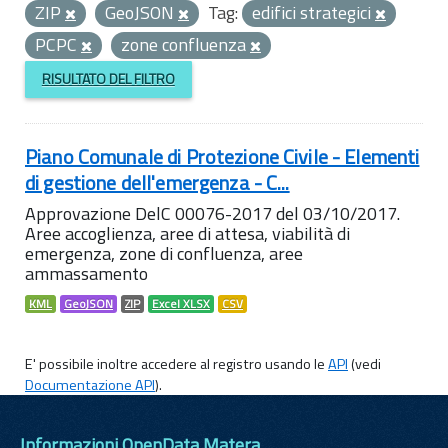
ZIP
GeoJSON
Tag:
edifici strategici
PCPC
zone confluenza
RISULTATO DEL FILTRO
Piano Comunale di Protezione Civile - Elementi
di gestione dell'emergenza - C...
Approvazione DelC 00076-2017 del 03/10/2017.
Aree accoglienza, aree di attesa, viabilità di
emergenza, zone di confluenza, aree
ammassamento
KML
GeoJSON
ZIP
Excel XLSX
CSV
E' possibile inoltre accedere al registro usando le
API
(vedi
Documentazione API
).
Informazioni OpenData Matera