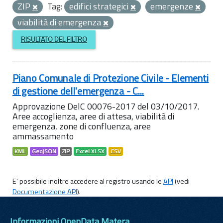
ZIP
Tag:
edifici strategici
emergenze
viabilità di emergenza
RISULTATO DEL FILTRO
Piano Comunale di Protezione Civile - Elementi
di gestione dell'emergenza - C...
Approvazione DelC 00076-2017 del 03/10/2017.
Aree accoglienza, aree di attesa, viabilità di
emergenza, zone di confluenza, aree
ammassamento
KML
GeoJSON
ZIP
Excel XLSX
CSV
E' possibile inoltre accedere al registro usando le
API
(vedi
Documentazione API
).
Informazioni OpenData Matera