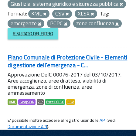
Giustizia, sistema giuridico e sicurezza pubblica
Formati:
KML
CSV
XLSX
Tag:
emergenze
PCPC
zone confluenza
RISULTATO DEL FILTRO
Piano Comunale di Protezione Civile - Elementi
di gestione dell'emergenza - C...
Approvazione DelC 00076-2017 del 03/10/2017.
Aree accoglienza, aree di attesa, viabilità di
emergenza, zone di confluenza, aree
ammassamento
KML
GeoJSON
ZIP
Excel XLSX
CSV
E' possibile inoltre accedere al registro usando le
API
(vedi
Documentazione API
).