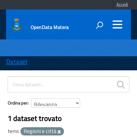
Accedi
OpenData Matera
DATI
ENTI
Dataset
TEMI
INFORMAZIONI
Ordina per
1 dataset trovato
temi:
Regioni e città