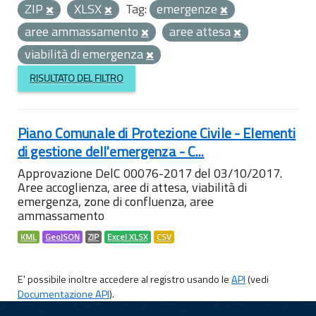
ZIP
XLSX
Tag:
emergenze
aree ammassamento
aree attesa
viabilità di emergenza
RISULTATO DEL FILTRO
Piano Comunale di Protezione Civile - Elementi
di gestione dell'emergenza - C...
Approvazione DelC 00076-2017 del 03/10/2017.
Aree accoglienza, aree di attesa, viabilità di
emergenza, zone di confluenza, aree
ammassamento
KML
GeoJSON
ZIP
Excel XLSX
CSV
E' possibile inoltre accedere al registro usando le
API
(vedi
Documentazione API
).