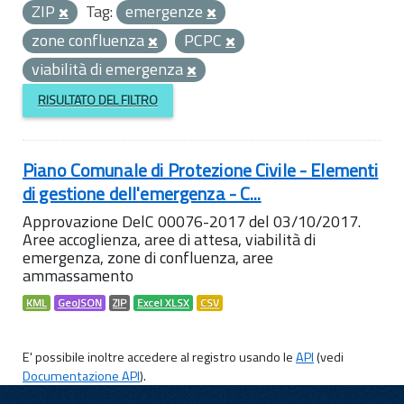
ZIP
Tag:
emergenze
zone confluenza
PCPC
viabilità di emergenza
RISULTATO DEL FILTRO
Piano Comunale di Protezione Civile - Elementi
di gestione dell'emergenza - C...
Approvazione DelC 00076-2017 del 03/10/2017.
Aree accoglienza, aree di attesa, viabilità di
emergenza, zone di confluenza, aree
ammassamento
KML
GeoJSON
ZIP
Excel XLSX
CSV
E' possibile inoltre accedere al registro usando le
API
(vedi
Documentazione API
).