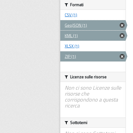
Formati
CSV (1)
GeoJSON (1)
KML (1)
XLSX (1)
ZIP (1)
Licenze sulle risorse
Non ci sono Licenze sulle
risorse che
corrispondono a questa
ricerca
Sottotemi