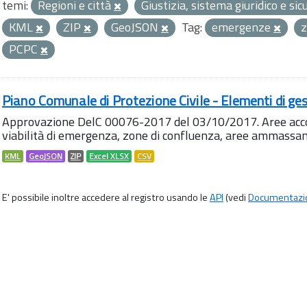
temi:
Regioni e città
Giustizia, sistema giuridico e si
KML
ZIP
GeoJSON
Tag:
emergenze
z
PCPC
Piano Comunale di Protezione Civile - Elementi di ges
Approvazione DelC 00076-2017 del 03/10/2017. Aree accog
viabilità di emergenza, zone di confluenza, aree ammass
KML
GeoJSON
ZIP
Excel XLSX
CSV
E' possibile inoltre accedere al registro usando le
API
(vedi
Documentazi