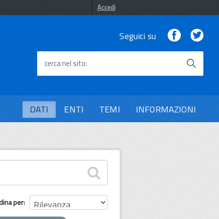
Accedi
Facebook
Twi
Seguici su
cerca nel sito
DATI
ENTI
TEMI
INFORMAZIONI
dina per