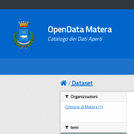
OpenData Matera
Catalogo dei Dati Aperti
Dataset
Organizzazioni
Comune di Matera (1)
temi