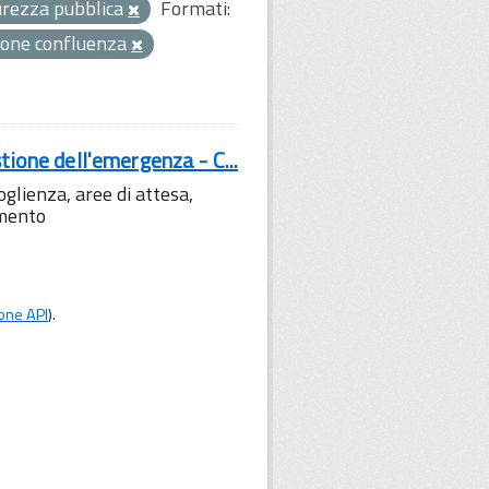
curezza pubblica
Formati:
one confluenza
tione dell'emergenza - C...
lienza, aree di attesa,
amento
one API
).