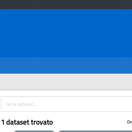
1 dataset trovato
Or