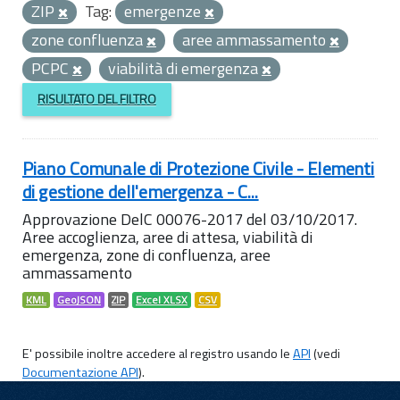
ZIP
Tag:
emergenze
zone confluenza
aree ammassamento
PCPC
viabilità di emergenza
RISULTATO DEL FILTRO
Piano Comunale di Protezione Civile - Elementi
di gestione dell'emergenza - C...
Approvazione DelC 00076-2017 del 03/10/2017.
Aree accoglienza, aree di attesa, viabilità di
emergenza, zone di confluenza, aree
ammassamento
KML
GeoJSON
ZIP
Excel XLSX
CSV
E' possibile inoltre accedere al registro usando le
API
(vedi
Documentazione API
).