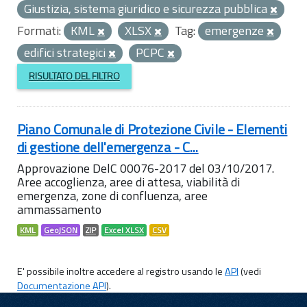
Giustizia, sistema giuridico e sicurezza pubblica
Formati:
KML
XLSX
Tag:
emergenze
edifici strategici
PCPC
RISULTATO DEL FILTRO
Piano Comunale di Protezione Civile - Elementi
di gestione dell'emergenza - C...
Approvazione DelC 00076-2017 del 03/10/2017.
Aree accoglienza, aree di attesa, viabilità di
emergenza, zone di confluenza, aree
ammassamento
KML
GeoJSON
ZIP
Excel XLSX
CSV
E' possibile inoltre accedere al registro usando le
API
(vedi
Documentazione API
).