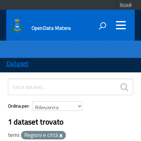
Accedi
OpenData Matera
DATI
ENTI
Dataset
TEMI
INFORMAZIONI
Ordina per
1 dataset trovato
temi:
Regioni e città