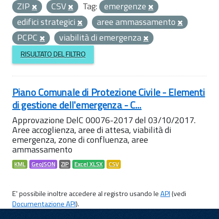
ZIP
CSV
Tag:
emergenze
edifici strategici
aree ammassamento
PCPC
viabilità di emergenza
RISULTATO DEL FILTRO
Piano Comunale di Protezione Civile - Elementi
di gestione dell'emergenza - C...
Approvazione DelC 00076-2017 del 03/10/2017.
Aree accoglienza, aree di attesa, viabilità di
emergenza, zone di confluenza, aree
ammassamento
KML
GeoJSON
ZIP
Excel XLSX
CSV
E' possibile inoltre accedere al registro usando le
API
(vedi
Documentazione API
).