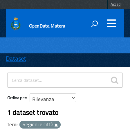
Accedi
OpenData Matera
DATI
ENTI
Dataset
TEMI
INFORMAZIONI
Ordina per
1 dataset trovato
temi:
Regioni e città