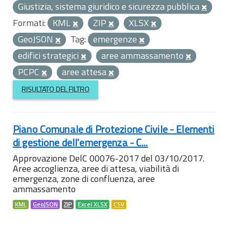
Giustizia, sistema giuridico e sicurezza pubblica
Formati:
KML
ZIP
XLSX
GeoJSON
Tag:
emergenze
edifici strategici
aree ammassamento
PCPC
aree attesa
RISULTATO DEL FILTRO
Piano Comunale di Protezione Civile - Elementi
di gestione dell'emergenza - C...
Approvazione DelC 00076-2017 del 03/10/2017.
Aree accoglienza, aree di attesa, viabilità di
emergenza, zone di confluenza, aree
ammassamento
KML
GeoJSON
ZIP
Excel XLSX
CSV