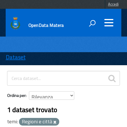
Accedi
OpenData Matera
DATI
ENTI
Dataset
TEMI
INFORMAZIONI
Ordina per
1 dataset trovato
temi:
Regioni e città