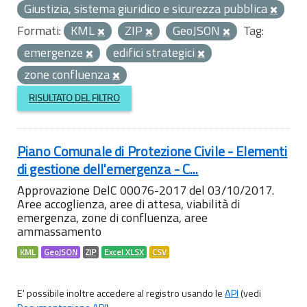
Giustizia, sistema giuridico e sicurezza pubblica
Formati:
KML
ZIP
GeoJSON
Tag:
emergenze
edifici strategici
zone confluenza
RISULTATO DEL FILTRO
Piano Comunale di Protezione Civile - Elementi
di gestione dell'emergenza - C...
Approvazione DelC 00076-2017 del 03/10/2017.
Aree accoglienza, aree di attesa, viabilità di
emergenza, zone di confluenza, aree
ammassamento
KML
GeoJSON
ZIP
Excel XLSX
CSV
E' possibile inoltre accedere al registro usando le
API
(vedi