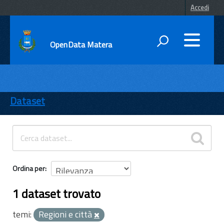
Accedi
OpenData Matera
DATI
ENTI
Dataset
TEMI
INFORMAZIONI
Ordina per
1 dataset trovato
temi:
Regioni e città