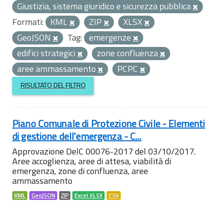
Giustizia, sistema giuridico e sicurezza pubblica
Formati:
KML
ZIP
XLSX
GeoJSON
Tag:
emergenze
edifici strategici
zone confluenza
aree ammassamento
PCPC
RISULTATO DEL FILTRO
Piano Comunale di Protezione Civile - Elementi
di gestione dell'emergenza - C...
Approvazione DelC 00076-2017 del 03/10/2017.
Aree accoglienza, aree di attesa, viabilità di
emergenza, zone di confluenza, aree
ammassamento
KML
GeoJSON
ZIP
Excel XLSX
CSV