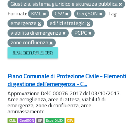
Giustizia, sistema giuridico e sicurezza pubblica
Formati:
KML
CSV
GeoJSON
Tag:
emergenze
edifici strategici
viabilità di emergenza
PCPC
zone confluenza
RISULTATO DEL FILTRO
Piano Comunale di Protezione Civile - Elementi
di gestione dell'emergenza - C...
Approvazione DelC 00076-2017 del 03/10/2017.
Aree accoglienza, aree di attesa, viabilità di
emergenza, zone di confluenza, aree
ammassamento
KML
GeoJSON
ZIP
Excel XLSX
CSV