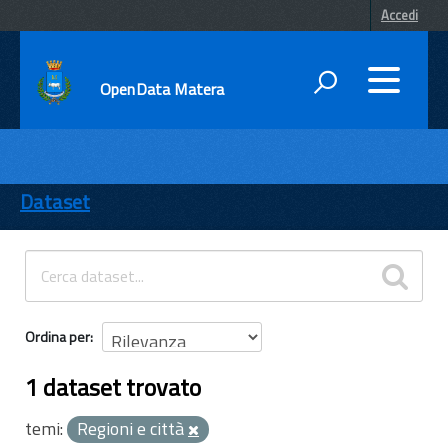
Accedi
OpenData Matera
DATI
ENTI
Dataset
TEMI
INFORMAZIONI
Ordina per
1 dataset trovato
temi:
Regioni e città