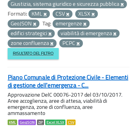
Giustizia, sistema giuridico e sicurezza pubblica
Formati:
KML
CSV
XLSX
GeoJSON
Tag:
emergenze
edifici strategici
viabilità di emergenza
zone confluenza
PCPC
RISULTATO DEL FILTRO
Piano Comunale di Protezione Civile - Elementi
di gestione dell'emergenza - C...
Approvazione DelC 00076-2017 del 03/10/2017.
Aree accoglienza, aree di attesa, viabilità di
emergenza, zone di confluenza, aree
ammassamento
KML
GeoJSON
ZIP
Excel XLSX
CSV