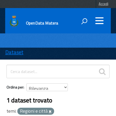
Accedi
OpenData Matera
DATI
ENTI
Dataset
TEMI
INFORMAZIONI
Ordina per
1 dataset trovato
temi:
Regioni e città