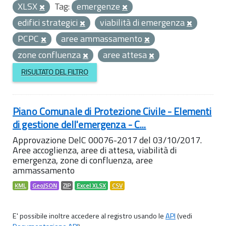
XLSX
Tag:
emergenze
edifici strategici
viabilità di emergenza
PCPC
aree ammassamento
zone confluenza
aree attesa
RISULTATO DEL FILTRO
Piano Comunale di Protezione Civile - Elementi
di gestione dell'emergenza - C...
Approvazione DelC 00076-2017 del 03/10/2017.
Aree accoglienza, aree di attesa, viabilità di
emergenza, zone di confluenza, aree
ammassamento
KML
GeoJSON
ZIP
Excel XLSX
CSV
E' possibile inoltre accedere al registro usando le
API
(vedi