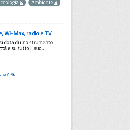
ecnologia
Ambiente
le, Wi-Max, radio e TV
 si dota di uno strumento
à e su tutto il suo...
one API
).