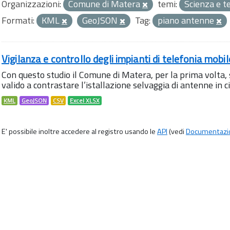
Organizzazioni:
Comune di Matera
temi:
Scienza e t
Formati:
KML
GeoJSON
Tag:
piano antenne
Vigilanza e controllo degli impianti di telefonia mobi
Con questo studio il Comune di Matera, per la prima volta,
valido a contrastare l’istallazione selvaggia di antenne in citt
KML
GeoJSON
CSV
Excel XLSX
E' possibile inoltre accedere al registro usando le
API
(vedi
Documentazi