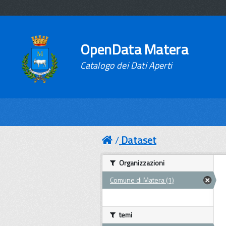
OpenData Matera
Catalogo dei Dati Aperti
Dataset
Organizzazioni
Comune di Matera (1)
temi