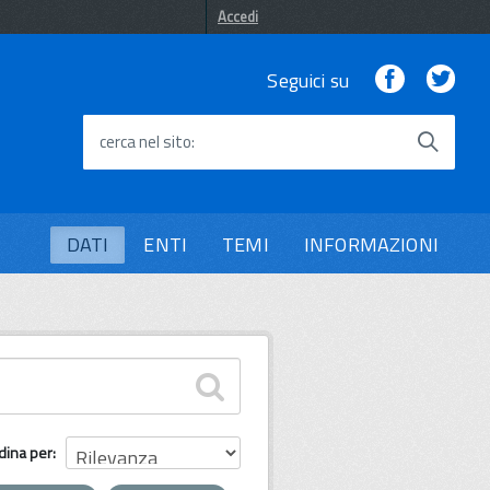
Accedi
Facebook
Twi
Seguici su
cerca nel sito
DATI
ENTI
TEMI
INFORMAZIONI
dina per