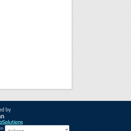
ed by
oSolutions
io