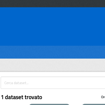
1 dataset trovato
Or