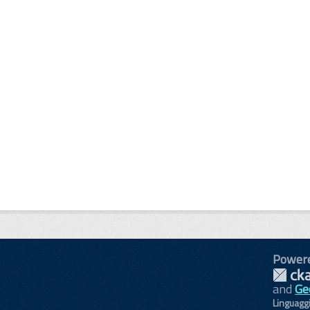
Power
and
Ge
Linguagg