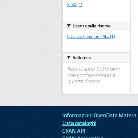
XLSX (1)
Licenze sulle risorse
Creative Commons At... (1)
Sottotemi
Non ci sono Sottotemi
che corrispondono a
questa ricerca
Informazioni OpenData Matera
Lista cataloghi
CKAN API