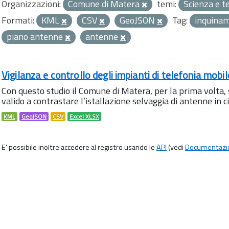
Organizzazioni:
Comune di Matera
temi:
Scienza e t
Formati:
KML
CSV
GeoJSON
Tag:
inquina
piano antenne
antenne
Vigilanza e controllo degli impianti di telefonia mobi
Con questo studio il Comune di Matera, per la prima volta,
valido a contrastare l’istallazione selvaggia di antenne in citt
KML
GeoJSON
CSV
Excel XLSX
E' possibile inoltre accedere al registro usando le
API
(vedi
Documentazi