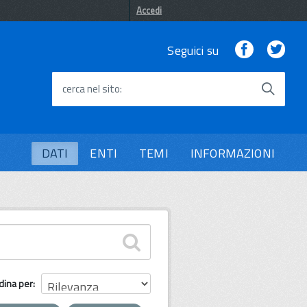
Accedi
Facebook
Twi
Seguici su
cerca nel sito
DATI
ENTI
TEMI
INFORMAZIONI
dina per