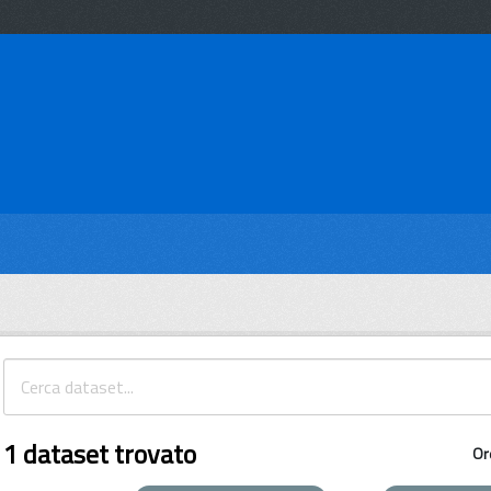
1 dataset trovato
Or