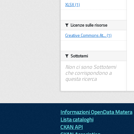
XLSX (1)
Licenze sulle risorse
Creative Commons At... (1)
Sottotemi
Non ci sono Sottotemi
che corrispondono a
questa ricerca
Informazioni OpenData Matera
Lista cataloghi
CKAN API