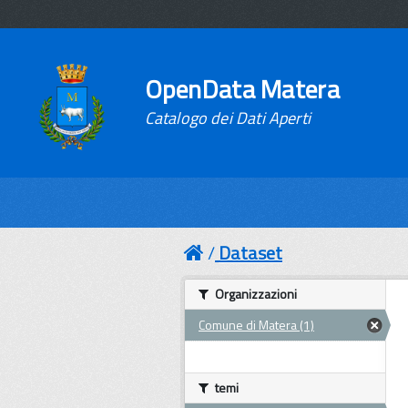
OpenData Matera
Catalogo dei Dati Aperti
Dataset
Organizzazioni
Comune di Matera (1)
temi