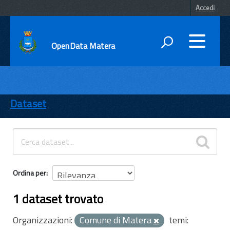
Accedi
OpenData Matera
DATI
ENTI
Dataset
TEMI
INFORMAZIONI
Ordina per
1 dataset trovato
Organizzazioni:
Comune di Matera
temi: