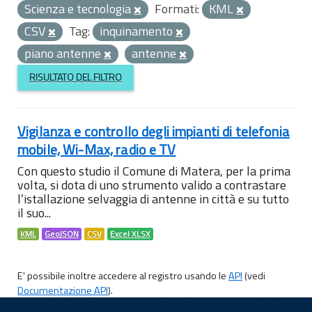
Scienza e tecnologia
Formati:
KML
CSV
Tag:
inquinamento
piano antenne
antenne
RISULTATO DEL FILTRO
Vigilanza e controllo degli impianti di telefonia
mobile, Wi-Max, radio e TV
Con questo studio il Comune di Matera, per la prima
volta, si dota di uno strumento valido a contrastare
l’istallazione selvaggia di antenne in città e su tutto
il suo...
KML
GeoJSON
CSV
Excel XLSX
E' possibile inoltre accedere al registro usando le
API
(vedi
Documentazione API
).