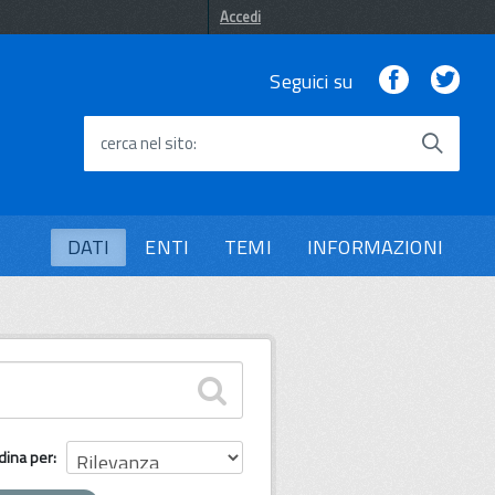
Accedi
Facebook
Twi
Seguici su
cerca nel sito
DATI
ENTI
TEMI
INFORMAZIONI
dina per