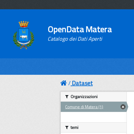
OpenData Matera
Catalogo dei Dati Aperti
Dataset
Organizzazioni
Comune di Matera (1)
temi