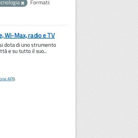
ecnologia
Formati:
le, Wi-Max, radio e TV
 si dota di uno strumento
à e su tutto il suo...
one API
).