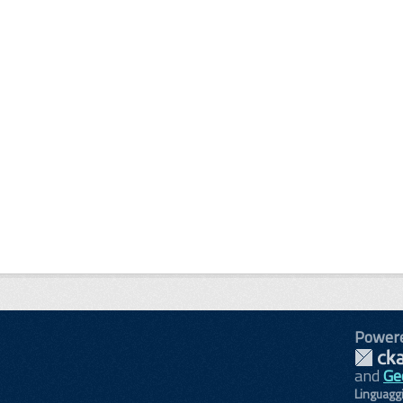
Power
and
Ge
Linguagg