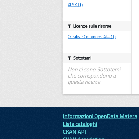
XLSX (1)
Licenze sulle risorse
Creative Commons At... (1)
Sottotemi
Non ci sono Sottotemi
che corrispondono a
questa ricerca
Informazioni OpenData Matera
Lista cataloghi
CKAN API