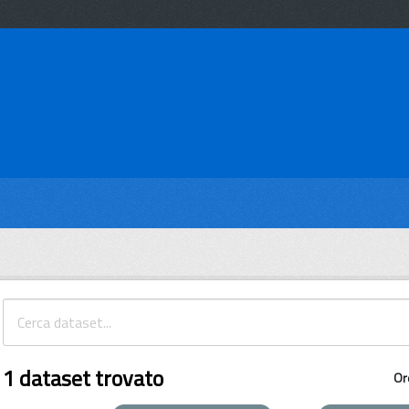
1 dataset trovato
Or