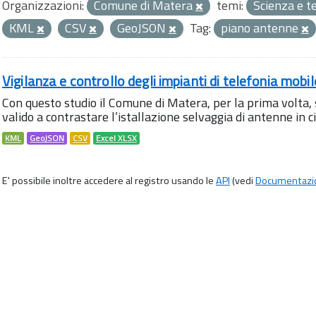
Organizzazioni:
Comune di Matera
temi:
Scienza e t
KML
CSV
GeoJSON
Tag:
piano antenne
Vigilanza e controllo degli impianti di telefonia mobi
Con questo studio il Comune di Matera, per la prima volta,
valido a contrastare l’istallazione selvaggia di antenne in citt
KML
GeoJSON
CSV
Excel XLSX
E' possibile inoltre accedere al registro usando le
API
(vedi
Documentazi