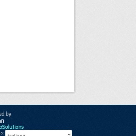
ed by
oSolutions
io