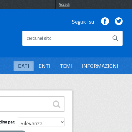
Accedi
Facebook
Twi
Seguici su
cerca nel sito
DATI
ENTI
TEMI
INFORMAZIONI
dina per