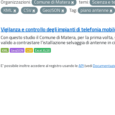
Organizzazioni:
Comune di Matera
temi:
Scienza e t
KML
CSV
GeoJSON
Tag:
piano antenne
Vigilanza e controllo degli impianti di telefonia mobi
Con questo studio il Comune di Matera, per la prima volta,
valido a contrastare l’istallazione selvaggia di antenne in citt
KML
GeoJSON
CSV
Excel XLSX
E' possibile inoltre accedere al registro usando le
API
(vedi
Documentazi