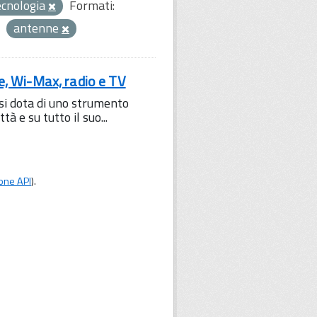
ecnologia
Formati:
antenne
le, Wi-Max, radio e TV
 si dota di uno strumento
à e su tutto il suo...
one API
).