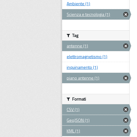
Ambiente (1)
Scienza e tecnologia (1)
Tag
antenne (1)
elettromagnetismo (1)
inquinamento (1)
piano antenne (1)
Formati
CSV (1)
GeoJSON (1)
KML (1)