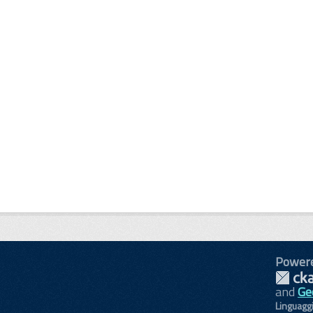
Power
and
Ge
Linguagg