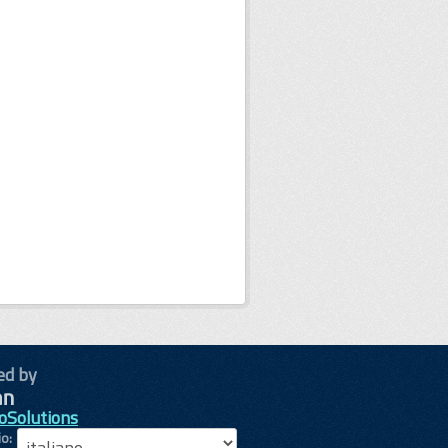
ed by
oSolutions
io