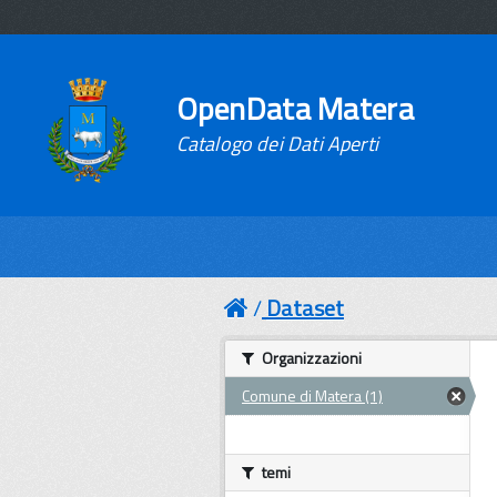
OpenData Matera
Catalogo dei Dati Aperti
Dataset
Organizzazioni
Comune di Matera (1)
temi