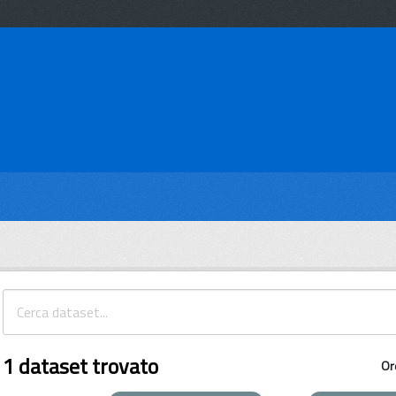
1 dataset trovato
Or