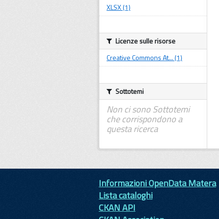
XLSX (1)
Licenze sulle risorse
Creative Commons At... (1)
Sottotemi
Non ci sono Sottotemi
che corrispondono a
questa ricerca
Informazioni OpenData Matera
Lista cataloghi
CKAN API