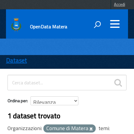
Accedi
OpenData Matera
DATI
ENTI
Dataset
TEMI
INFORMAZIONI
Ordina per
1 dataset trovato
Organizzazioni:
Comune di Matera
temi: