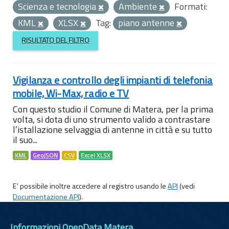
Scienza e tecnologia
Ambiente
Formati:
KML
XLSX
Tag:
piano antenne
RISULTATO DEL FILTRO
Vigilanza e controllo degli impianti di telefonia
mobile, Wi-Max, radio e TV
Con questo studio il Comune di Matera, per la prima
volta, si dota di uno strumento valido a contrastare
l’istallazione selvaggia di antenne in città e su tutto
il suo...
KML
GeoJSON
CSV
Excel XLSX
E' possibile inoltre accedere al registro usando le
API
(vedi
Documentazione API
).
Informazioni OpenData Matera