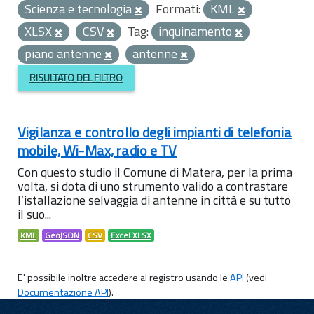
Scienza e tecnologia
Formati:
KML
XLSX
CSV
Tag:
inquinamento
piano antenne
antenne
RISULTATO DEL FILTRO
Vigilanza e controllo degli impianti di telefonia
mobile, Wi-Max, radio e TV
Con questo studio il Comune di Matera, per la prima
volta, si dota di uno strumento valido a contrastare
l’istallazione selvaggia di antenne in città e su tutto
il suo...
KML
GeoJSON
CSV
Excel XLSX
E' possibile inoltre accedere al registro usando le
API
(vedi
Documentazione API
).