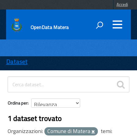
Accedi
OpenData Matera
DATI
ENTI
Dataset
TEMI
INFORMAZIONI
Ordina per
1 dataset trovato
Organizzazioni:
Comune di Matera
temi: