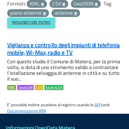
Formati:
KML
CSV
GeoJSON
Tag:
piano antenne
antenne
RISULTATO DEL FILTRO
Vigilanza e controllo degli impianti di telefonia
mobile, Wi-Max, radio e TV
Con questo studio il Comune di Matera, per la prima
volta, si dota di uno strumento valido a contrastare
l’istallazione selvaggia di antenne in città e su tutto
il suo...
KML
GeoJSON
CSV
Excel XLSX
E' possibile inoltre accedere al registro usando le
API
(vedi
Documentazione API
).
Informazioni OpenData Matera