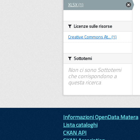
XLSX (1)
Licenze sulle risorse
Creative Commons At... (1)
Sottotemi
Non ci sono Sottotemi
che corrispondono a
questa ricerca
Informazioni OpenData Matera
Lista cataloghi
CKAN API