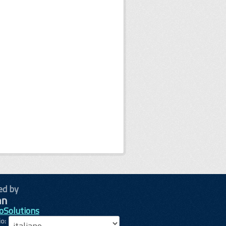
ed by
oSolutions
io