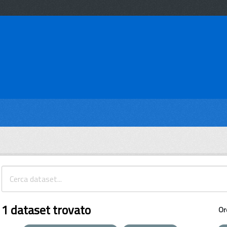
1 dataset trovato
Or