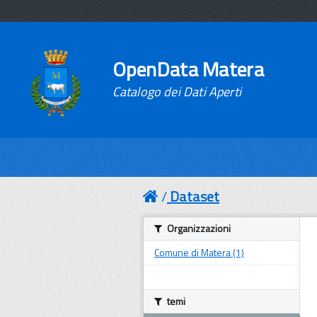
OpenData Matera
Catalogo dei Dati Aperti
Dataset
Organizzazioni
Comune di Matera (1)
temi