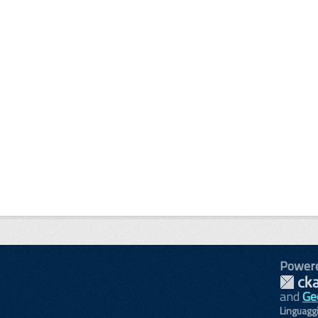
Power
and
Ge
Linguagg