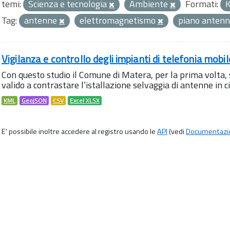
temi:
Scienza e tecnologia
Ambiente
Formati:
Tag:
antenne
elettromagnetismo
piano anten
Vigilanza e controllo degli impianti di telefonia mobi
Con questo studio il Comune di Matera, per la prima volta,
valido a contrastare l’istallazione selvaggia di antenne in citt
KML
GeoJSON
CSV
Excel XLSX
E' possibile inoltre accedere al registro usando le
API
(vedi
Documentazi