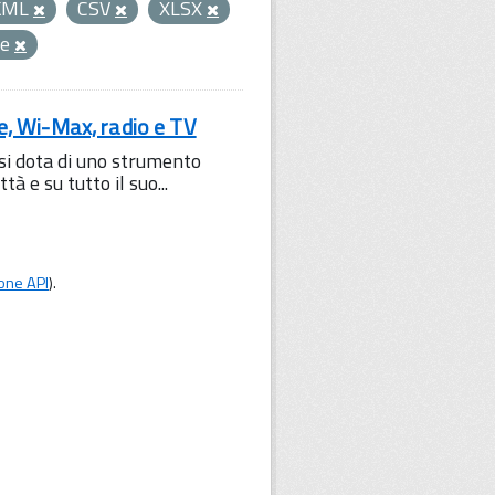
KML
CSV
XLSX
ne
le, Wi-Max, radio e TV
 si dota di uno strumento
à e su tutto il suo...
one API
).