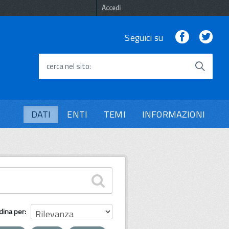
Accedi
Facebook
Twi
Seguici su
cerca nel sito
DATI
ENTI
TEMI
INFORMAZIONI
dina per