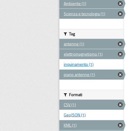
Ambiente (1)
Scienza e tecnologia (1)
Tag
antenne (1)
elettromagnetismo (1)
inquinamento (1)
piano antenne (1)
Formati
CSV (1)
GeoJSON (1)
KML (1)