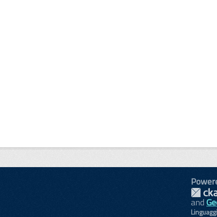
Power
and
Ge
Linguagg