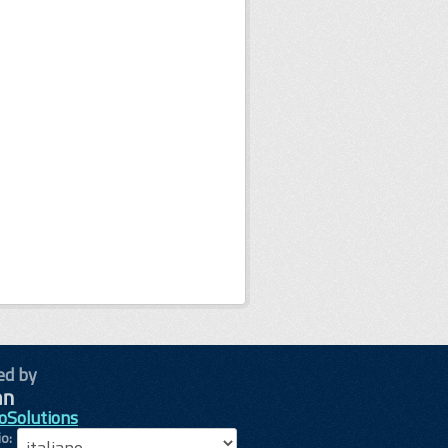
ed by
oSolutions
io