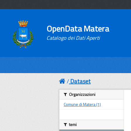
OpenData Matera
Catalogo dei Dati Aperti
Dataset
Organizzazioni
Comune di Matera (1)
temi