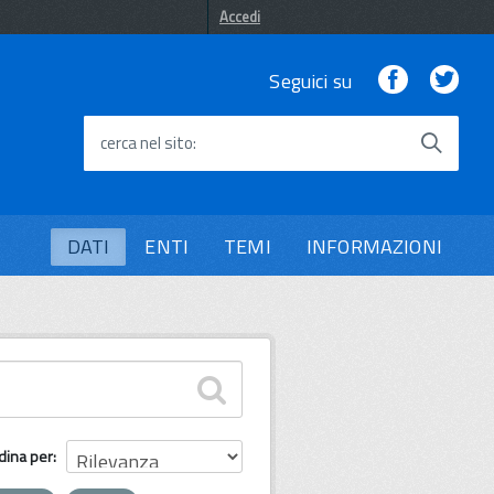
Accedi
Facebook
Twi
Seguici su
cerca nel sito
DATI
ENTI
TEMI
INFORMAZIONI
dina per