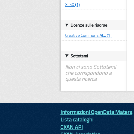
XLSX (1)
Licenze sulle risorse
Creative Commons At... (1)
Sottotemi
Non ci sono Sottotemi
che corrispondono a
questa ricerca
Informazioni OpenData Matera
Lista cataloghi
CKAN API