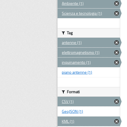
Ambiente (1)
Scienza e tecnologia (1)
Tag
antenne (1)
elettromagnetismo (1)
inquinamento (1)
piano antenne (1)
Formati
CSV (1)
GeoJSON (1)
KML (1)