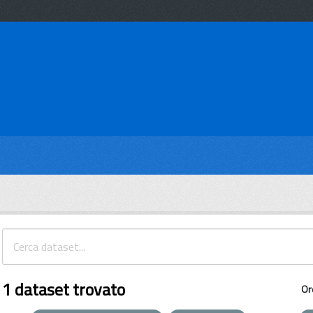
1 dataset trovato
Or