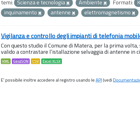
temi:
Scienza e tecnologia
Ambiente
Formati:
inquinamento
antenne
elettromagnetismo
Vigilanza e controllo degli impianti di telefonia mobi
Con questo studio il Comune di Matera, per la prima volta,
valido a contrastare l’istallazione selvaggia di antenne in citt
KML
GeoJSON
CSV
Excel XLSX
E' possibile inoltre accedere al registro usando le
API
(vedi
Documentazi