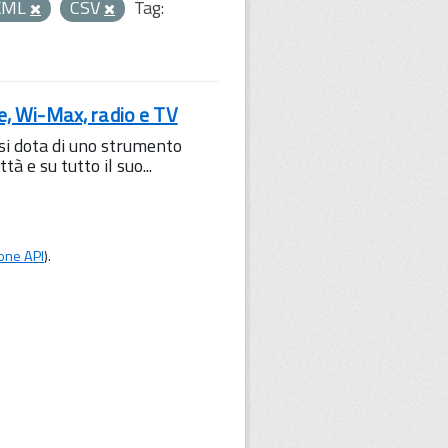
KML
CSV
Tag:
le, Wi-Max, radio e TV
 si dota di uno strumento
à e su tutto il suo...
one API
).