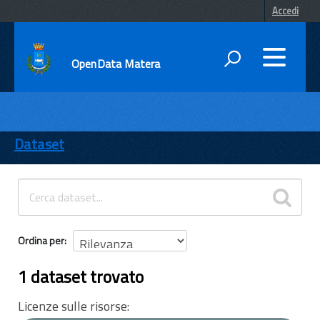
Accedi
OpenData Matera
DATI
ENTI
Dataset
TEMI
INFORMAZIONI
Ordina per
1 dataset trovato
Licenze sulle risorse: