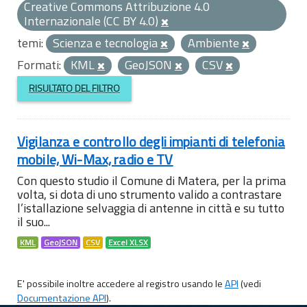
Creative Commons Attribuzione 4.0
Internazionale (CC BY 4.0)
temi:
Scienza e tecnologia
Ambiente
Formati:
KML
GeoJSON
CSV
RISULTATO DEL FILTRO
Vigilanza e controllo degli impianti di telefonia
mobile, Wi-Max, radio e TV
Con questo studio il Comune di Matera, per la prima
volta, si dota di uno strumento valido a contrastare
l’istallazione selvaggia di antenne in città e su tutto
il suo...
KML
GeoJSON
CSV
Excel XLSX
E' possibile inoltre accedere al registro usando le
API
(vedi
Documentazione API
).