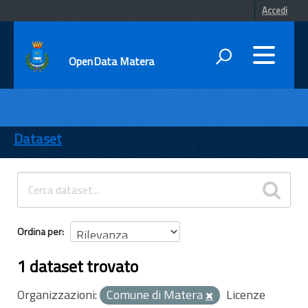
Accedi
OpenData Matera
DATI
ENTI
Dataset
TEMI
INFORMAZIONI
Ordina per
1 dataset trovato
Organizzazioni:
Comune di Matera
Licenze