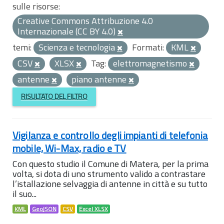
sulle risorse:
Creative Commons Attribuzione 4.0
Internazionale (CC BY 4.0)
temi:
Scienza e tecnologia
Formati:
KML
CSV
XLSX
Tag:
elettromagnetismo
antenne
piano antenne
RISULTATO DEL FILTRO
Vigilanza e controllo degli impianti di telefonia
mobile, Wi-Max, radio e TV
Con questo studio il Comune di Matera, per la prima
volta, si dota di uno strumento valido a contrastare
l’istallazione selvaggia di antenne in città e su tutto
il suo...
KML
GeoJSON
CSV
Excel XLSX